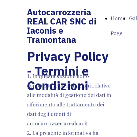
Autocarrozzeria
Home
Gal
REAL CAR SNC di
Iaconis e
Page
Tramontana
Privacy Policy
- Termini e
1. In questa sezione sono
Condizioni
contenute le informazioni relative
alle modalità di gestione dei dati in
riferimento alle trattamento dei
dati degli utenti di
autocarrozzeriarealcar.it.
2. La presente informativa ha